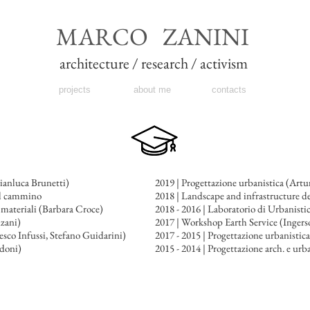
MARCO ZANINI
architecture / research / activism
projects
about me
contacts
Gianluca Brunetti)
2019 | Progettazione urbanistica (Art
el cammino
2018 | Landscape and infrastructure de
 materiali (Barbara Croce)
2018 - 2016
| Laboratorio di Urbanistic
nzani)
2017 | Workshop Earth Service (Ingerso
esco Infussi, Stefano Guidarini)
2017 - 2015 | Progettazione urbanistica
adoni)
2015 - 2014 | Progettazione arch. e ur