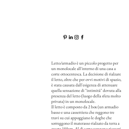
Letto/armadio è un piccolo progetto per
un monolocale all'interno di una casa a
corte ottocentesca. La decisione di rialzare
il letto, oltre che per ovvi motivi di spazio,
è stata causata dall'esigenza di attenuare
quella sensazione di "intimità" dovuta alla
presenza del letto (luogo della sfera molto
privata) in un monolocale.
Il letto è composto da 2 box (un armadio
basso e una cassettiera che reggono tre
travi su cui appoggiano le doghe che
sorreggono il materasso rialzato da terra a
quota 150cm. Al di sotto vengono ricavati