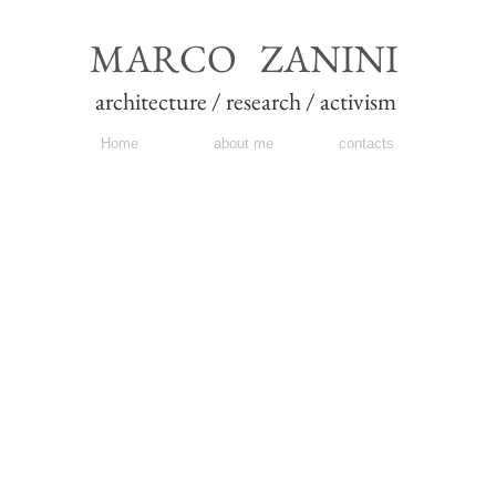
MARCO ZANINI
architecture / research / activism
Home
about me
contacts